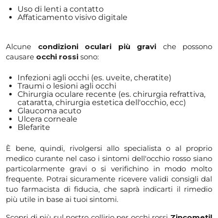
Uso di lenti a contatto
Affaticamento visivo digitale
Alcune
condizioni oculari più gravi
che possono
causare
occhi rossi
sono:
Infezioni agli occhi (es. uveite, cheratite)
Traumi o lesioni agli occhi
Chirurgia oculare recente (es. chirurgia refrattiva,
cataratta, chirurgia estetica dell'occhio, ecc)
Glaucoma acuto
Ulcera corneale
Blefarite
È bene, quindi, rivolgersi allo specialista o al proprio
medico curante nel caso i sintomi dell'occhio rosso siano
particolarmente gravi o si verifichino in modo molto
frequente. Potrai sicuramente ricevere validi consigli dal
tuo farmacista di fiducia, che saprà indicarti il rimedio
più utile in base ai tuoi sintomi.
Scopri di più sul nostro collirio per occhi rossi
Zincometil