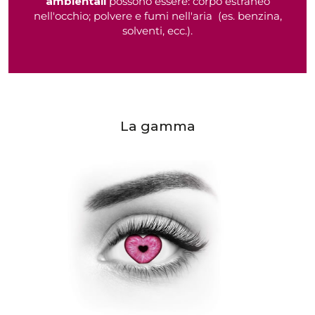
ambientali
possono essere: corpo estraneo
nell'occhio; polvere e fumi nell'aria (es. benzina,
solventi, ecc.).
La gamma